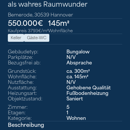
als wahres Raumwunder
Bemerode, 30539 Hannover
550.000€
145m²
Kaufpreis 3793€/m²
Wohnfläche
Keller
Gäste-WC
Gebäudetyp:
Bungalow
Parkplätze:
N/V
Bezugsfrei ab:
Absprache
Grundstück:
ca. 300m²
Wohnfläche:
ca. 145m²
Nutzfläche:
N/V
Ausstattung:
Gehobene Qualität
Heizungsart:
Fußbodenheizung
Objektzustand:
Saniert
Zimmer:
5
Etagen:
1
Kategorie:
Wohnen
Beschreibung