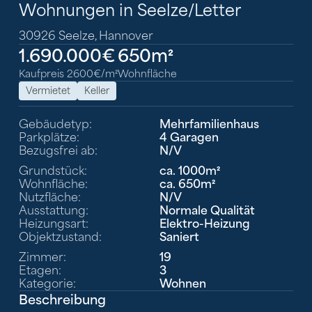
Wohnungen in Seelze/Letter
30926 Seelze, Hannover
1.690.000€
650m²
Kaufpreis 2600€/m²
Wohnfläche
Vermietet
Keller
Gebäudetyp:
Mehrfamilienhaus
Parkplätze:
4 Garagen
Bezugsfrei ab:
N/V
Grundstück:
ca. 1000m²
Wohnfläche:
ca. 650m²
Nutzfläche:
N/V
Ausstattung:
Normale Qualität
Heizungsart:
Elektro-Heizung
Objektzustand:
Saniert
Zimmer:
19
Etagen:
3
Kategorie:
Wohnen
Beschreibung