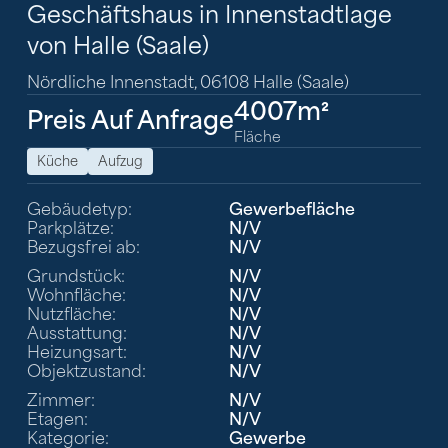
Geschäftshaus in Innenstadtlage
von Halle (Saale)
Nördliche Innenstadt, 06108 Halle (Saale)
4007m²
Preis Auf Anfrage
Fläche
Küche
Aufzug
Gebäudetyp:
Gewerbefläche
Parkplätze:
N/V
Bezugsfrei ab:
N/V
Grundstück:
N/V
Wohnfläche:
N/V
Nutzfläche:
N/V
Ausstattung:
N/V
Heizungsart:
N/V
Objektzustand:
N/V
Zimmer:
N/V
Etagen:
N/V
Kategorie:
Gewerbe